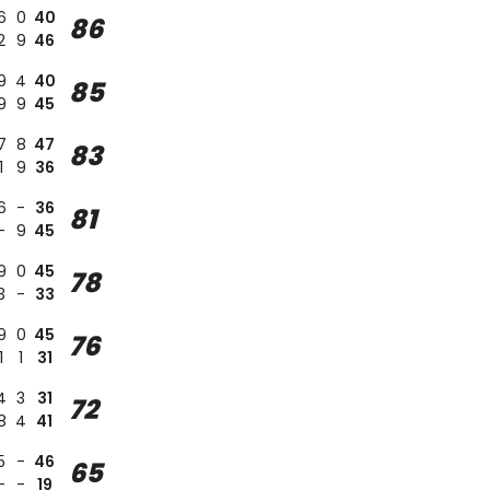
6
0
40
86
2
9
46
9
4
40
85
9
9
45
7
8
47
83
1
9
36
6
-
36
81
-
9
45
9
0
45
78
3
-
33
9
0
45
76
1
1
31
4
3
31
72
8
4
41
5
-
46
65
-
-
19