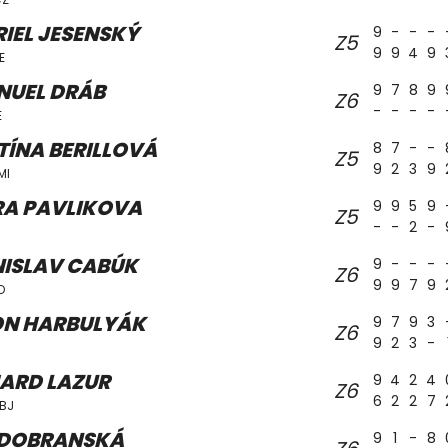
IEL JESENSKÝ
9
-
-
-
Z5
9
9
4
9
E
NUEL DRÁB
9
7
8
9
Z6
-
-
-
-
E
TÍNA BERILLOVÁ
8
7
-
-
Z5
9
2
3
9
MI
RA PAVLIKOVA
9
9
5
9
Z5
-
-
2
-
NISLAV CABÚK
9
-
-
-
Z6
9
9
7
9
O
ON HARBULYÁK
9
7
9
3
Z6
9
2
3
-
ARD LAZUR
9
4
2
4
Z6
6
2
2
7
BJ
 DOBRANSKÁ
9
1
-
8