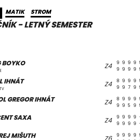
MATIK
STROM
ČNÍK - LETNÝ SEMESTER
G BOYKO
9
9
9
9
Z4
9
9
9
9
E
L IHNÁT
8
9
9
9
Z4
9
9
7
9
TV
L GREGOR IHNÁT
8
9
9
9
Z4
9
9
5
9
ENT SAXA
9
9
9
9
Z4
9
9
9
9
REJ MIŠUTH
9
9
9
9
Z6