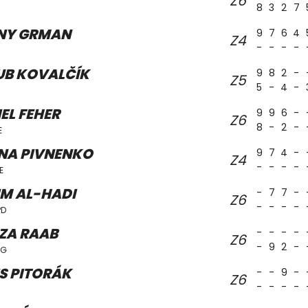
Z6
8
3
2
7
NY GRMAN
9
7
6
4
Z4
-
-
-
-
UB KOVALČÍK
9
8
2
-
Z5
5
-
4
-
EL FEHER
9
9
6
-
Z6
8
-
2
-
E
NA PIVNENKO
9
7
4
-
Z4
-
-
-
-
E
M AL-HADI
-
7
7
-
Z6
-
-
-
-
PD
ZA RAAB
-
-
-
-
Z6
-
9
2
-
aG
S PITORÁK
-
-
9
-
Z6
-
-
-
-