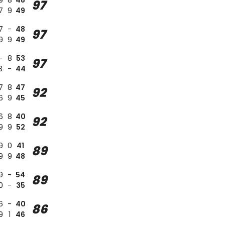
9
8
48
97
7
9
49
7
-
48
97
9
9
49
-
8
53
97
3
-
44
7
8
47
92
6
9
45
6
8
40
92
9
9
52
9
0
41
89
9
9
48
9
-
54
89
0
-
35
6
-
40
86
9
1
46