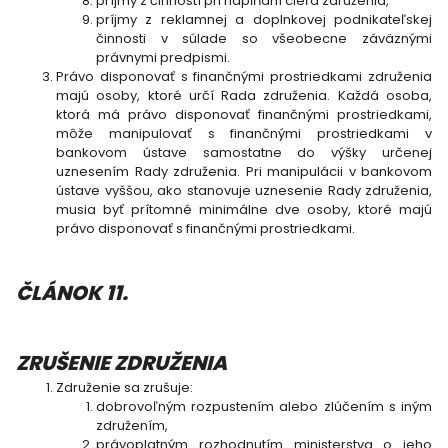
príjmy z činností pri napĺňaní cieľa združenia,
príjmy z reklamnej a doplnkovej podnikateľskej
činnosti v súlade so všeobecne záväznými
právnymi predpismi.
Právo disponovať s finančnými prostriedkami združenia
majú osoby, ktoré určí Rada združenia. Každá osoba,
ktorá má právo disponovať finančnými prostriedkami,
môže manipulovať s finančnými prostriedkami v
bankovom ústave samostatne do výšky určenej
uznesením Rady združenia. Pri manipulácii v bankovom
ústave vyššou, ako stanovuje uznesenie Rady združenia,
musia byť prítomné minimálne dve osoby, ktoré majú
právo disponovať s finančnými prostriedkami.
ČLÁNOK 11.
ZRUŠENIE ZDRUŽENIA
Združenie sa zrušuje:
dobrovoľným rozpustením alebo zlúčením s iným
združením,
právoplatným rozhodnutím ministerstva o jeho