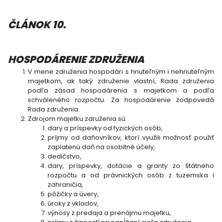
ČLÁNOK 10.
HOSPODÁRENIE ZDRUŽENIA
V mene združenia hospodári s hnuteľným i nehnuteľným
majetkom, ak taký združenie vlastní, Rada združenia
podľa zásad hospodárenia s majetkom a podľa
schváleného rozpočtu. Za hospodárenie zodpovedá
Rada združenia.
Zdrojom majetku združenia sú:
dary a príspevky od fyzických osôb,
príjmy od daňovníkov, ktorí využili možnosť použiť
zaplatenú daň na osobitné účely,
dedičstvo,
dary, príspevky, dotácie a granty zo štátneho
rozpočtu a od právnických osôb z tuzemska i
zahraničia,
pôžičky a úvery,
úroky z vkladov,
výnosy z predaja a prenájmu majetku,