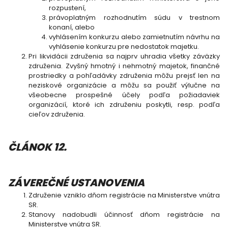
rozpustení,
právoplatným rozhodnutím súdu v trestnom
konaní, alebo
vyhlásením konkurzu alebo zamietnutím návrhu na
vyhlásenie konkurzu pre nedostatok majetku.
Pri likvidácii združenia sa najprv uhradia všetky záväzky
združenia. Zvyšný hmotný i nehmotný majetok, finančné
prostriedky a pohľadávky združenia môžu prejsť len na
neziskové organizácie a môžu sa použiť výlučne na
všeobecne prospešné účely podľa požiadaviek
organizácií, ktoré ich združeniu poskytli, resp. podľa
cieľov združenia.
ČLÁNOK 12.
ZÁVEREČNÉ USTANOVENIA
Združenie vzniklo dňom registrácie na Ministerstve vnútra
SR.
Stanovy nadobudli účinnosť dňom registrácie na
Ministerstve vnútra SR.