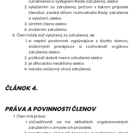
oznámenia o vystúpení Rade združenia, alebo
vylúčením zo združenia, pričom v takom prípade
členstvo zaniká dňom rozhodnutia Rady združenia
o vylúčení, alebo
úmrtím člena alebo
zrušením združenia.
Člen môže byť vylúčený zo združenia, ak:
si neplní povinnosti vyplývajúce z týchto stanov,
vnútorných predpisov a rozhodnutí orgánov
združenia alebo
poškodí dobré meno združenia alebo
je dlhodobo neaktívny alebo
narúša vnútorný chod združenia.
ČLÁNOK 4.
PRÁVA A POVINNOSTI ČLENOV
Člen má právo:
zúčastňovať sa na aktivitách organizovaných
združením v zmysle ich pravidiel,