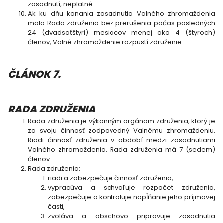
zasadnutí, neplatné.
Ak ku dňu konania zasadnutia Valného zhromaždenia
mala Rada združenia bez prerušenia počas posledných
24 (dvadsaťštyri) mesiacov menej ako 4 (štyroch)
členov, Valné zhromaždenie rozpustí združenie.
ČLÁNOK 7.
RADA ZDRUŽENIA
Rada združenia je výkonným orgánom združenia, ktorý je
za svoju činnosť zodpovedný Valnému zhromaždeniu.
Riadi činnosť združenia v období medzi zasadnutiami
Valného zhromaždenia. Rada združenia má 7 (sedem)
členov.
Rada združenia:
riadi a zabezpečuje činnosť združenia,
vypracúva a schvaľuje rozpočet združenia,
zabezpečuje a kontroluje napĺňanie jeho príjmovej
časti,
zvoláva a obsahovo pripravuje zasadnutia