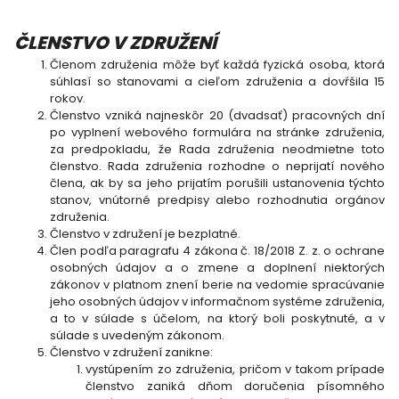
ČLENSTVO V ZDRUŽENÍ
Členom združenia môže byť každá fyzická osoba, ktorá
súhlasí so stanovami a cieľom združenia a dovŕšila 15
rokov.
Členstvo vzniká najneskôr 20 (dvadsať) pracovných dní
po vyplnení webového formulára na stránke združenia,
za predpokladu, že Rada združenia neodmietne toto
členstvo. Rada združenia rozhodne o neprijatí nového
člena, ak by sa jeho prijatím porušili ustanovenia týchto
stanov, vnútorné predpisy alebo rozhodnutia orgánov
združenia.
Členstvo v združení je bezplatné.
Člen podľa paragrafu 4 zákona č. 18/2018 Z. z. o ochrane
osobných údajov a o zmene a doplnení niektorých
zákonov v platnom znení berie na vedomie spracúvanie
jeho osobných údajov v informačnom systéme združenia,
a to v súlade s účelom, na ktorý boli poskytnuté, a v
súlade s uvedeným zákonom.
Členstvo v združení zanikne:
vystúpením zo združenia, pričom v takom prípade
členstvo zaniká dňom doručenia písomného