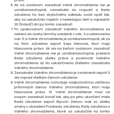
právo.
Ak na zvolanom zasadnutí Valné zhromaždenie nie je
uznášaniaschopné, zasadnutie sa rozpustí a Rada
združenia ho bez zbytočného odkladu zvolá opäť tak,
aby sa uskutočnilo najskôr v nasledujúci deň a najneskôr
30 (tridsať) dní po tomto zasadnutí.
Pri opakovanom zasadnutí Valného zhromaždenia sa
neberú do úvahy termíny uvedené v ods. 3 a ustanovenia
ods. 5 a Valné zhromaždenie je uznášaniaschopné, ak sa
na ňom zúčastnia aspoň traja členovia, ktorí majú
hlasovacie právo. Ak ani na treťom zvolanom zasadnutí
Valné zhromaždenie nie je uznášaniaschopné, preberá
Rada združenia všetky práva a povinnosti Valného
zhromaždenia až do uskutočnenia ďalšieho zasadnutia
Valného zhromaždenia.
Zasadnutie Valného zhromaždenia je oznámené aspoň 3
dni vopred všetkým členom združenia.
Valné zhromaždenie rozhoduje nadpolovičnou väčšinou
prítomných členov Valného zhromaždenia, ktorí majú
hlasovacie právo. 10. Valné zhromaždenie musí na
svojom zasadnutí konať tak, aby po jeho ukončení mala
Rada združenia aspoň štyroch členov; inak sú všetky
zmeny v obsadení Predsedu združenia, Rady združenia a
Valného zhromaždenia, ktoré sa uskutočnili na tomto