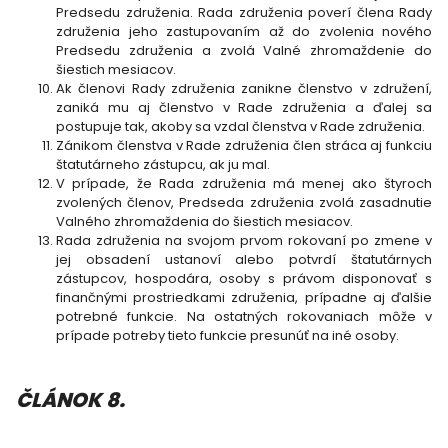
Predsedu združenia. Rada združenia poverí člena Rady
združenia jeho zastupovaním až do zvolenia nového
Predsedu združenia a zvolá Valné zhromaždenie do
šiestich mesiacov.
Ak členovi Rady združenia zanikne členstvo v združení,
zaniká mu aj členstvo v Rade združenia a ďalej sa
postupuje tak, akoby sa vzdal členstva v Rade združenia.
Zánikom členstva v Rade združenia člen stráca aj funkciu
štatutárneho zástupcu, ak ju mal.
V prípade, že Rada združenia má menej ako štyroch
zvolených členov, Predseda združenia zvolá zasadnutie
Valného zhromaždenia do šiestich mesiacov.
Rada združenia na svojom prvom rokovaní po zmene v
jej obsadení ustanoví alebo potvrdí štatutárnych
zástupcov, hospodára, osoby s právom disponovať s
finančnými prostriedkami združenia, prípadne aj ďalšie
potrebné funkcie. Na ostatných rokovaniach môže v
prípade potreby tieto funkcie presunúť na iné osoby.
ČLÁNOK 8.