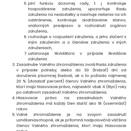
plní funkciu dozornej rady, t. j. kontroluje
hospodárenie združenia, upozorňuje Radu
združenia na nedostatky a navrhuje riešenia na ich
odstránenie, kontroluje dodržiavanie stanov,
vnútorných predpisov a rozhodnutí orgánov
združenia,
rozhoduje o rozpustení združenia, o jeho zlúčení s
iným združením a o členstve združenia v iných
združeniach,
ustanovuje likvidátora v prípade likvidácie
združenia.
Zasadnutie Valného zhromaždenia zvolá Rada združenia
v prípade potreby, alebo do 30 (tridsať) dní od
doručenia písomnej žiadosti, ak o to požiada najmenej
20 % (dvadsať percent) členov Valného zhromaždenia,
ktorí majú hlasovacie právo, najneskôr však 4 (štyri) roky
po ostatnom zasadnutí Valného zhromaždenia.
Hlasovacie právo na zasadnutiach Valného
zhromaždenia má každý člen starší ako 18 (osemnásť)
rokov.
Valné zhromaždenie je na svojom zasadnutí
uznášaniaschopné, ak je prítomná nadpolovičná väčšina
členov Valného zhromaždenia, ktorí majú hlasovacie