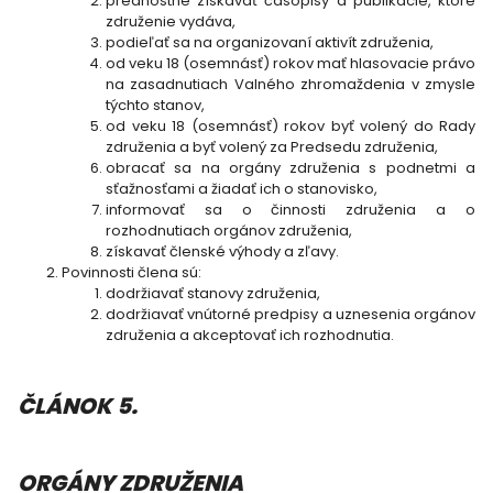
prednostne získavať časopisy a publikácie, ktoré
združenie vydáva,
podieľať sa na organizovaní aktivít združenia,
od veku 18 (osemnásť) rokov mať hlasovacie právo
na zasadnutiach Valného zhromaždenia v zmysle
týchto stanov,
od veku 18 (osemnásť) rokov byť volený do Rady
združenia a byť volený za Predsedu združenia,
obracať sa na orgány združenia s podnetmi a
sťažnosťami a žiadať ich o stanovisko,
informovať sa o činnosti združenia a o
rozhodnutiach orgánov združenia,
získavať členské výhody a zľavy.
Povinnosti člena sú:
dodržiavať stanovy združenia,
dodržiavať vnútorné predpisy a uznesenia orgánov
združenia a akceptovať ich rozhodnutia.
ČLÁNOK 5.
ORGÁNY ZDRUŽENIA