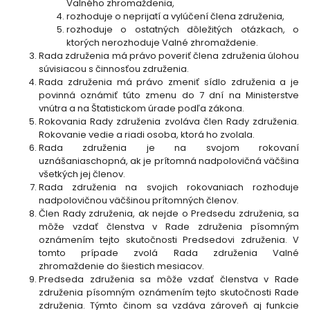
Valného zhromaždenia,
rozhoduje o neprijatí a vylúčení člena združenia,
rozhoduje o ostatných dôležitých otázkach, o
ktorých nerozhoduje Valné zhromaždenie.
Rada združenia má právo poveriť člena združenia úlohou
súvisiacou s činnosťou združenia.
Rada združenia má právo zmeniť sídlo združenia a je
povinná oznámiť túto zmenu do 7 dní na Ministerstve
vnútra a na Štatistickom úrade podľa zákona.
Rokovania Rady združenia zvoláva člen Rady združenia.
Rokovanie vedie a riadi osoba, ktorá ho zvolala.
Rada združenia je na svojom rokovaní
uznášaniaschopná, ak je prítomná nadpolovičná väčšina
všetkých jej členov.
Rada združenia na svojich rokovaniach rozhoduje
nadpolovičnou väčšinou prítomných členov.
Člen Rady združenia, ak nejde o Predsedu združenia, sa
môže vzdať členstva v Rade združenia písomným
oznámením tejto skutočnosti Predsedovi združenia. V
tomto prípade zvolá Rada združenia Valné
zhromaždenie do šiestich mesiacov.
Predseda združenia sa môže vzdať členstva v Rade
združenia písomným oznámením tejto skutočnosti Rade
združenia. Týmto činom sa vzdáva zároveň aj funkcie