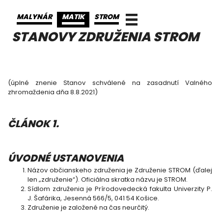
MALYNÁR
MATIK
STROM
STANOVY ZDRUŽENIA STROM
(úplné znenie Stanov schválené na zasadnutí Valného
zhromaždenia dňa 8.8.2021)
ČLÁNOK 1.
ÚVODNÉ USTANOVENIA
Názov občianskeho združenia je Združenie STROM (ďalej
len „združenie“). Oficiálna skratka názvu je STROM.
Sídlom združenia je Prírodovedecká fakulta Univerzity P.
J. Šafárika, Jesenná 566/5, 041 54 Košice.
Združenie je založené na čas neurčitý.